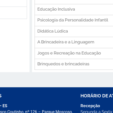
Educação Inclusiva
Psicologia da Personalidade Infantil
Didática Lúdica
A Brincadeira e a Linguagem
Jogos e Recreação na Educação
Brinquedos e brincadeiras
S
HORÁRIO DE 
 – ES
Recepção
sco Coutinho, nº 126 – Parque Moscoso,
Segunda a Sexta: