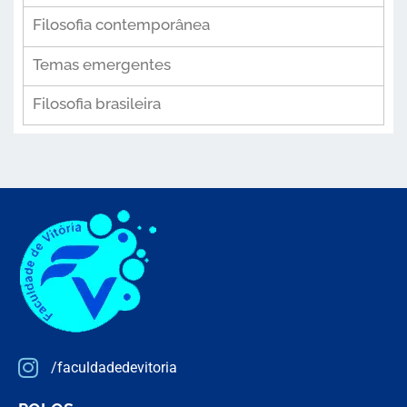
Filosofia contemporânea
Temas emergentes
Filosofia brasileira
/faculdadedevitoria